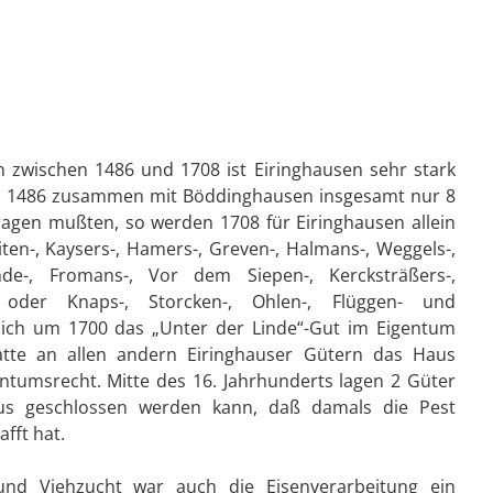
 zwischen 1486 und 1708 ist Eiringhausen sehr stark
 1486 zusammen mit Böddinghausen insgesamt nur 8
tragen mußten, so werden 1708 für Eiringhausen allein
ten-, Kaysers-, Hamers-, Greven-, Halmans-, Weggels-,
de-, Fromans-, Vor dem Siepen-, Kercksträßers-,
 oder Knaps-, Storcken-, Ohlen-, Flüggen- und
sich um 1700 das „Unter der Linde“-Gut im Eigentum
atte an allen andern Eiringhauser Gütern das Haus
tumsrecht. Mitte des 16. Jahrhunderts lagen 2 Güter
aus geschlossen werden kann, daß damals die Pest
fft hat.
und Viehzucht war auch die Eisenverarbeitung ein