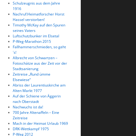
Schulzeugnis aus dem Jahre
1916
Nachruf:Heimatforscher Horst
Hassel verstorben!
Timothy McKay auf den Spuren
seines Vaters
Luftschutzbunker im Elsetal
P-Weg-Marathon 2015
Fallhammerschmieden, so geht
´s!
Albrecht von Schwartzen –
Fotoschätze aus der Zeit vor der
Stadtsanierung
Zeitreise „Rund ümme
Elsewiese“
Abriss der Laurentiuskirche am
Alten Markt 1977
Auf der Schiene von Äggerin
nach Oberstadt
Nachwuchs ist da!
700 Jahre Altenaffeln – Eine
Zeitreise
Mach in der Heimat Urlaub 1969
DRK-Wettkampf 1975
P-Weg 2012