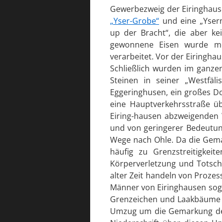
Gewerbezweig der Eiringhaus
„Yser-Grobe“
und eine „Ysern
up der Bracht“, die aber kei
gewonnene Eisen wurde m
verarbeitet. Vor der Eiringha
Schließlich wurden im ganzen
Steinen in seiner „Westfäl
Eggeringhusen, ein großes Do
eine Hauptverkehrsstraße üb
Eiring-hausen abzweigenden
und von geringerer Bedeutun
Wege nach Ohle. Da die Gema
häufig zu Grenzstreitigkeit
Körperverletzung und Totsch
alter Zeit handeln von Proze
Männer von Eiringhausen so
Grenzeichen und Laakbäume z
Umzug um die Gemarkung des 