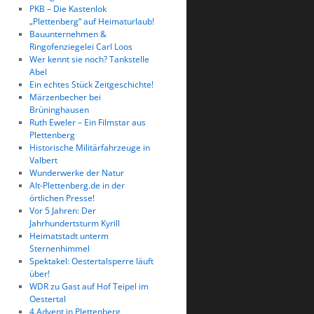
PKB – Die Kastenlok
„Plettenberg“ auf Heimaturlaub!
Bauunternehmen &
Ringofenziegelei Carl Loos
Wer kennt sie noch? Tankstelle
Abel
Ein echtes Stück Zeitgeschichte!
Märzenbecher bei
Brüninghausen
Ruth Eweler – Ein Filmstar aus
Plettenberg
Historische Militärfahrzeuge in
Valbert
Wunderwerke der Natur
Alt-Plettenberg.de in der
örtlichen Presse!
Vor 5 Jahren: Der
Jahrhundertsturm Kyrill
Heimatstadt unterm
Sternenhimmel
Spektakel: Oestertalsperre läuft
über!
WDR zu Gast auf Hof Teipel im
Oestertal
4.Advent in Plettenberg