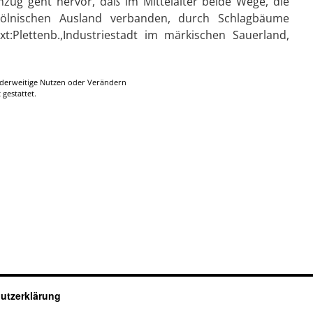
mzug geht hervor, daß im Mittelalter beide Wege, die
ölnischen Ausland verbanden, durch Schlagbäume
t:Plettenb.,Industriestadt im märkischen Sauerland,
anderweitige Nutzen oder Verändern
 gestattet.
utzerklärung