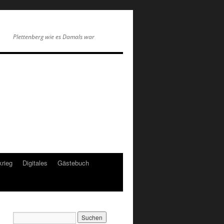
Plettenberg wie es Damals war
krieg
Digitales
Gästebuch