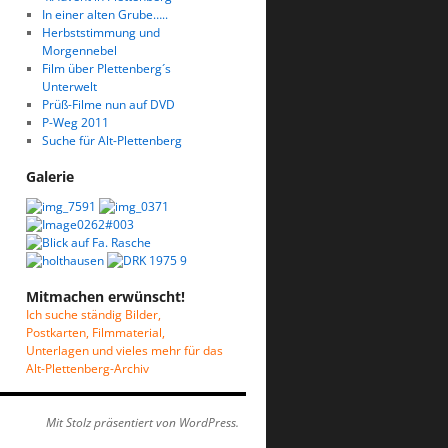
In einer alten Grube…..
Herbststimmung und
Morgennebel
Film über Plettenberg´s
Unterwelt
Prüß-Filme nun auf DVD
P-Weg 2011
Suche für Alt-Plettenberg
Galerie
Mitmachen erwünscht!
Ich suche ständig Bilder,
Postkarten, Filmmaterial,
Unterlagen und vieles mehr für das
Alt-Plettenberg-Archiv
Mit Stolz präsentiert von WordPress.