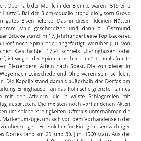
er. Oberhalb der Mühle in der Blemke waren 1519 eine
-Hütte“. Bei der Blemkequelle stand die „Isern-Grove
n gutes Eisen lieferte. Das in diesen kleinen Hütten
ehrere Male geschmolzen und dann zu Osemund
user Brücke stand im 17. Jahrhundert eine Topfbäckerei.
 Dorf noch Spinnräder angefertigt, worüber J. D. von
ischen Geschichte“ 1754 schrieb: „Eyringhusen oder
rf, ist wegen der Spinnräder berühmt“. Damals führte
er Plettenberg, Affeln nach Soest. Die von dieser in
 Wege nach Leinschede und Ohle waren sehr schlecht
g. Die Kapelle stand damals außerhalb des Dorfes am
rkung Eiringhausen an das Kölnische grenzte, kam es
en mit den Affelern, die in wüste Schlägereien mit
lag ausarteten. Die meisten noch vorhandenen Akten
ssen um solche Streitigkeiten. Oftmals unternahmen die
g. Markenumzüge, um sich von dem Vorhandensein der
u überzeugen. Ein solcher für Eiringhausen wichtiger
Dorfes fand am 29. und 30. Juni 1560 statt. Aus der