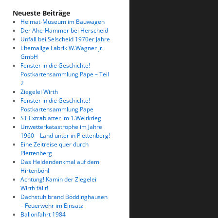
Neueste Beiträge
Heimat-Museum im Bauwagen
Der Ahe-Hammer bei Herscheid
Unfall bei Selscheid 1970er Jahre
Ehemalige Fabrik W.Wagner jr.
GmbH
Fenster in die Geschichte!
Postkartensammlung Pape – Teil
2
Ziegelei Wirth
Fenster in die Geschichte!
Postkartensammlung Pape
ST Extrablätter im 1.Weltkrieg
Unwetterkatastrophe im Jahre
1960 – Land unter in Plettenberg!
Eine Zeitreise quer durch
Plettenberg
Das Heldendenkmal auf dem
Hirtenböhl
Achtung! Kamin der Ziegelei
Wirth fällt!
Dachstuhlbrand Böddinghausen
– Feuerwehr im Einsatz
Ballonfahrt 1984