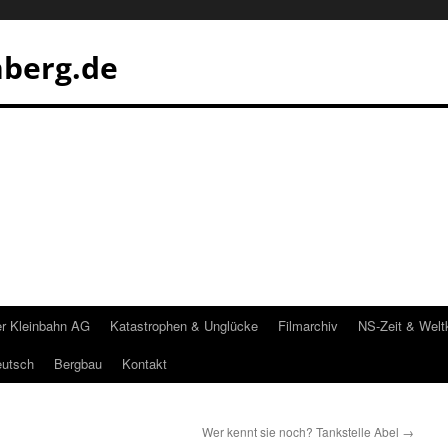
nberg.de
er Kleinbahn AG
Katastrophen & Unglücke
Filmarchiv
NS-Zeit & Welt
eutsch
Bergbau
Kontakt
Wer kennt sie noch? Tankstelle Abel
→