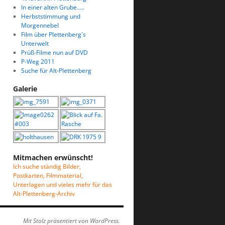
In einer alten Grube…..
Herbststimmung und
Morgennebel
Film über Plettenberg´s
Unterwelt
Prüß-Filme nun auf DVD
P-Weg 2011
Suche für Alt-Plettenberg
Galerie
Mitmachen erwünscht!
Ich suche ständig Bilder,
Postkarten, Filmmaterial,
Unterlagen und vieles mehr für das
Alt-Plettenberg-Archiv
Mit Stolz präsentiert von WordPress.