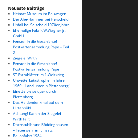
Neueste Beiträge
Heimat-Museum im Bauwagen
Der Ahe-Hammer bei Herscheid
Unfall bei Selscheid 1970er Jahre
Ehemalige Fabrik W.Wagner jr.
GmbH
Fenster in die Geschichte!
Postkartensammlung Pape – Teil
2
Ziegelei Wirth
Fenster in die Geschichte!
Postkartensammlung Pape
ST Extrablätter im 1.Weltkrieg
Unwetterkatastrophe im Jahre
1960 – Land unter in Plettenberg!
Eine Zeitreise quer durch
Plettenberg
Das Heldendenkmal auf dem
Hirtenböhl
Achtung! Kamin der Ziegelei
Wirth fällt!
Dachstuhlbrand Böddinghausen
– Feuerwehr im Einsatz
Ballonfahrt 1984