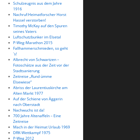
Schulzeugnis aus dem Jahre
1916
Nachruf:Heimatforscher Horst
Hassel verstorben!
Timothy McKay auf den Spuren
seines Vaters
Luftschutzbunker im Elsetal
P-Weg-Marathon 2015
Fallhammerschmieden, so geht
´s!
Albrecht von Schwartzen –
Fotoschätze aus der Zeit vor der
Stadtsanierung
Zeitreise „Rund ümme
Elsewiese“
Abriss der Laurentiuskirche am
Alten Markt 1977
Auf der Schiene von Äggerin
nach Oberstadt
Nachwuchs ist da!
700 Jahre Altenaffeln – Eine
Zeitreise
Mach in der Heimat Urlaub 1969
DRK-Wettkampf 1975
P-Weg 2012