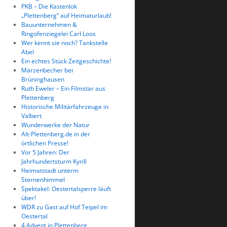
PKB – Die Kastenlok
„Plettenberg“ auf Heimaturlaub!
Bauunternehmen &
Ringofenziegelei Carl Loos
Wer kennt sie noch? Tankstelle
Abel
Ein echtes Stück Zeitgeschichte!
Märzenbecher bei
Brüninghausen
Ruth Eweler – Ein Filmstar aus
Plettenberg
Historische Militärfahrzeuge in
Valbert
Wunderwerke der Natur
Alt-Plettenberg.de in der
örtlichen Presse!
Vor 5 Jahren: Der
Jahrhundertsturm Kyrill
Heimatstadt unterm
Sternenhimmel
Spektakel: Oestertalsperre läuft
über!
WDR zu Gast auf Hof Teipel im
Oestertal
4.Advent in Plettenberg