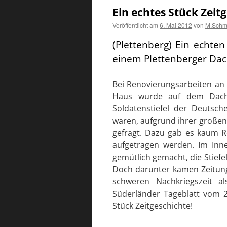
Ein echtes Stück Zeit
Veröffentlicht am
6. Mai 2012
von
M.Schm
(Plettenberg) Ein echten
einem Plettenberger Dac
Bei Renovierungsarbeiten an
Haus wurde auf dem Dachb
Soldatenstiefel der Deutsc
waren, aufgrund ihrer großen
gefragt. Dazu gab es kaum R
aufgetragen werden. Im Inne
gemütlich gemacht, die Stiefel
Doch darunter kamen
Zeitun
schweren Nachkriegszeit a
Süderländer Tageblatt vom 
Stück Zeitgeschichte!