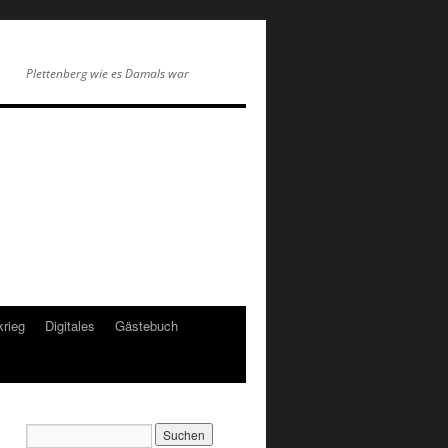
Plettenberg wie es Damals war
krieg
Digitales
Gästebuch