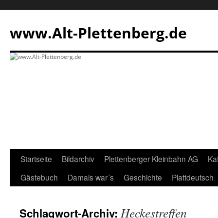
Zum
Inhalt
www.Alt-Plettenberg.de
springen
Startseite
Bildarchiv
Plettenberger Kleinbahn AG
Ka
Gästebuch
Damals war´s
Geschichte
Plattdeutsch
Heckestreffen
Schlagwort-Archiv: